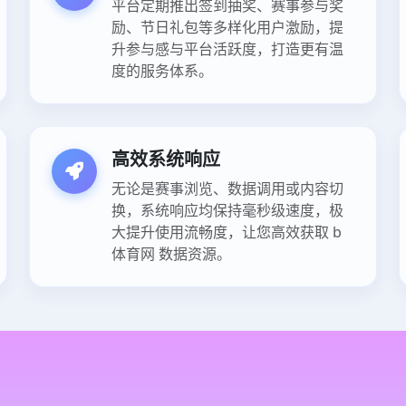
平台定期推出签到抽奖、赛事参与奖
励、节日礼包等多样化用户激励，提
升参与感与平台活跃度，打造更有温
度的服务体系。
高效系统响应
无论是赛事浏览、数据调用或内容切
换，系统响应均保持毫秒级速度，极
大提升使用流畅度，让您高效获取 b
体育网 数据资源。