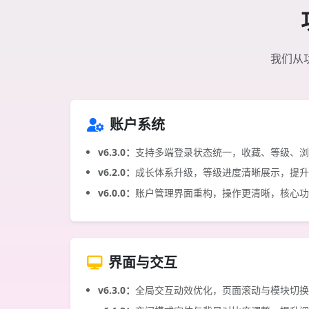
我们从
账户系统
v6.3.0：
支持多端登录状态统一，收藏、等级、浏
v6.2.0：
成长体系升级，等级进度清晰展示，提升
v6.0.0：
账户管理界面重构，操作更清晰，核心功
界面与交互
v6.3.0：
全局交互动效优化，页面滚动与模块切换