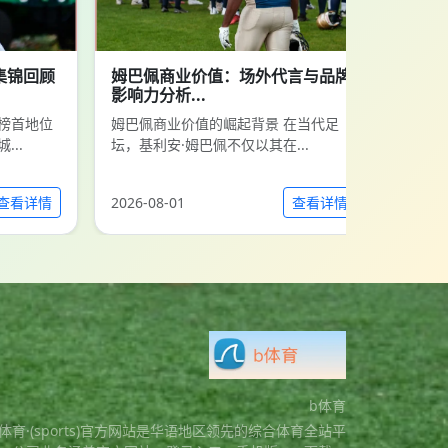
集锦回顾
姆巴佩商业价值：场外代言与品牌
内马
影响力分析...
个人商
榜首地位
姆巴佩商业价值的崛起背景 在当代足
内马尔
..
坛，基利安·姆巴佩不仅以其在...
坛的顶
查看详情
2026-08-01
查看详情
2026-
b体育
b体育·(sports)官方网站是华语地区领先的综合体育全站平