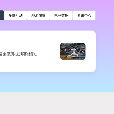
多端互动
战术演练
电竞数据
资讯中心
带来沉浸式观赛体验。