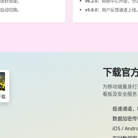
读舒适度。
v6.2.0：
帮助中心升级，分
自动切换。
v5.8.0：
用户反馈通道上线
下载官方
为移动端量身打
看板及安全服务
下载
极速通道，
数据加密传
iOS / An