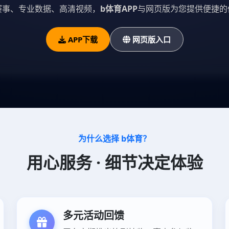
赛事、专业数据、高清视频，
b体育APP
与网页版为您提供便捷的
APP下载
网页版入口
为什么选择 b体育？
用心服务 · 细节决定体验
多元活动回馈