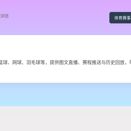
速浏览
体育赛事
篮球、网球、羽毛球等，提供图文直播、赛程推送与历史回放，